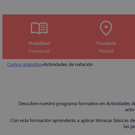
Modalidad
Provincia
Presencial
Madrid
Cursos gratuitos
>
Actividades de natación
Descubre nuestro programa formativo en Actividades de n
acti
Con esta formación aprenderás a aplicar técnicas básicas de 
las p