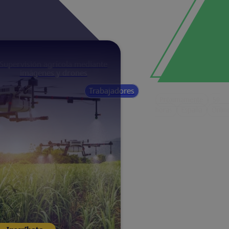
Supervisión agrícola mediante
imágenes y drones
Trabajadores
Próximamente
100
Próximamente
50
horas
España
Online
horas
España
Onlin