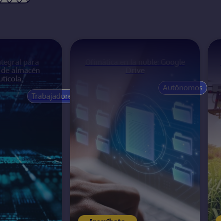
tegral para
Ofimática en la nuble: Google
 de almacén
Drive
utícola
Autónomos
Trabajadores
nline
Próximamente
40
horas
España
Online