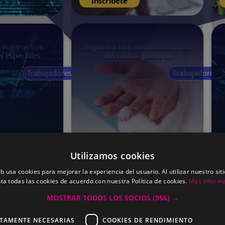
Inscríbete
 viajeros con
Higiene e hidratación de la piel
as especiales
del rostro y cuerpo
Trabajadores
Trabajadores
120
Próximamente
30
Online
horas
España
Online
Utilizamos cookies
eb usa cookies para mejorar la experiencia del usuario. Al utilizar nuestro sit
ta todas las cookies de acuerdo con nuestra Política de cookies.
Más inform
MOSTRAR TODOS LOS SOCIOS
(956) →
Inscríbete
CTAMENTE NECESARIAS
COOKIES DE RENDIMIENTO