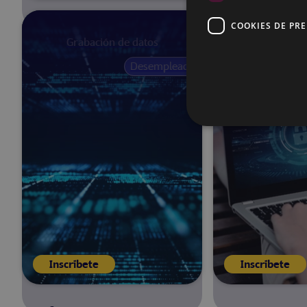
COOKIES DE PR
Grabación de datos
Ciberse
Desempleados
10 de noviembre 
2026
90
horas
Mallorca
Inscríbete
Inscríbete