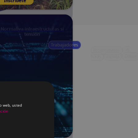
Inscríbete
Normativa infraestructuras si
tensión
Trabajadores
Próximamente
50
Próximamente
45
horas
España
Online
horas
España
Online
io web, usted
ación
Inscríbete