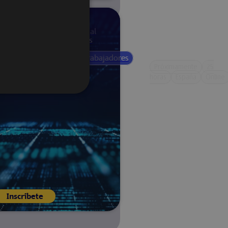
Tecnologías asociadas al
transporte de viajeros
Trabajadores
Próximamente
25
Próximamente
48
horas
España
Online
horas
España
Online
Inscríbete