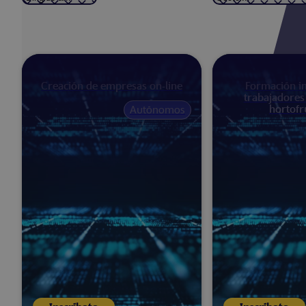
Creación de empresas on-line
Formación in
trabajadores
hortofr
Autónomos
Próximamente
60
horas
Andalucía
O