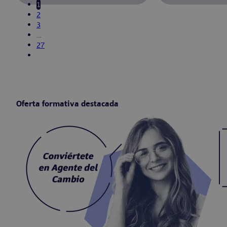
1
2
3
…
27
Oferta formativa destacada