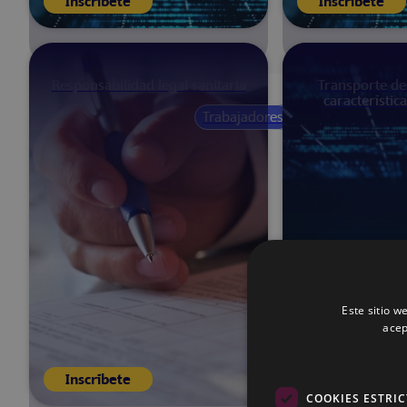
Inscríbete
Inscríbete
Responsabilidad legal sanitaria
Transporte de
característic
Trabajadores
Próximamente
horas
España
Este sitio w
acep
Inscríbete
Inscríbete
COOKIES ESTRI