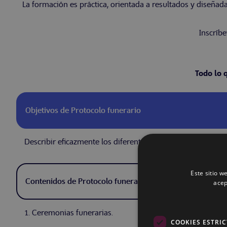
La formación es práctica, orientada a resultados y diseñad
Inscríbe
Todo lo 
Objetivos de Protocolo funerario
Describir eficazmente los diferentes actos protocolarios f
Este sitio w
Contenidos de Protocolo funerario
acep
1. Ceremonias funerarias.
COOKIES ESTRI