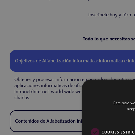
Inscríbete hoy y fórmat
Todo lo que necesitas s
Objetivos de Alfabetización informática: informática e int
Obtener y procesar información en un ordenador, utilizand
aplicaciones informáticas de oficina y de los servicios y 
Intranet/Internet: world wide web, correo electrónico, vid
charlas.
Este sitio w
acep
Contenidos de Alfabetización informática: informática e i
COOKIES ESTRI