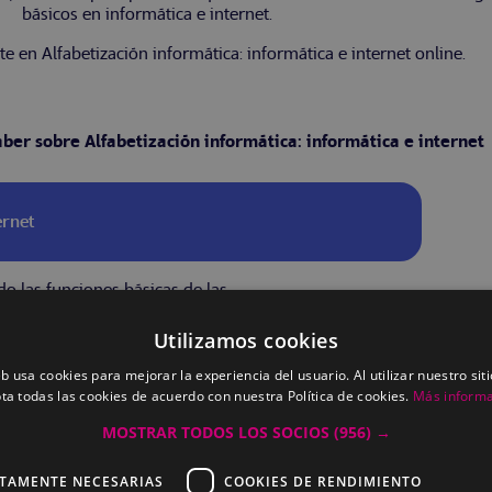
básicos en informática e internet.
e en Alfabetización informática: informática e internet online.
aber sobre Alfabetización informática: informática e internet
ernet
o las funciones básicas de las
protocolos propios de una red
eoconferencias, foros de discusión y
Utilizamos cookies
eb usa cookies para mejorar la experiencia del usuario. Al utilizar nuestro sit
ta todas las cookies de acuerdo con nuestra Política de cookies.
Más inform
MOSTRAR TODOS LOS SOCIOS
(956) →
nternet
CTAMENTE NECESARIAS
COOKIES DE RENDIMIENTO