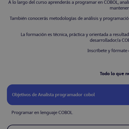
A lo largo del curso aprenderás a programar en COBOL, analiza
mantener 
También conocerás metodologías de análisis y programación,
La formación es técnica, práctica y orientada a result
desarrollador/a COB
Inscríbete y fórmat
Todo lo que n
Objetivos de Analista programador cobol
Programar en lenguaje COBOL.