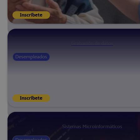
Inscríbete
Grabación de datos
Desempleados
Inscríbete
Sistemas Microinformáticos
Desempleados