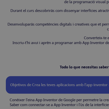
de la programació visual p
Durant el curs descobriràs com dissenyar interfícies atract
Desenvoluparàs competències digitals i creatives que et permet
c
Converteix-te e
Inscriu-t’hi avui i aprèn a programar amb App Inventor de 
Todo lo que necesitas saber
Objetivos de Crea les teves aplicacions amb l’app inventor
Conèixer l’eina App Inventor de Google per permetre la crea
Saber com connectar-se a App Inventor i l’ús de la interfície