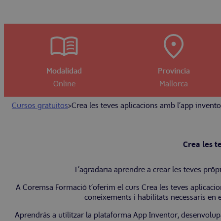
Modalidad
Provincia
Online
Mallorca
Cursos gratuitos
>
Crea les teves aplicacions amb l’app invent
Crea les t
T’agradaria aprendre a crear les teves pròp
A Coremsa Formació t’oferim el curs Crea les teves aplicac
coneixements i habilitats necessaris en 
Aprendràs a utilitzar la plataforma App Inventor, desenvolup