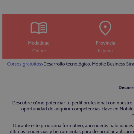
Modalidad
Provincia
Online
España
Cursos gratuitos
>
Desarrollo tecnológico. Mobile Business Str
Desarro
Descubre cómo potenciar tu perfil profesional con nuestr
oportunidad de adquirir competencias clave en Mobile 
e
Durante este programa formativo, aprenderás habilidades f
últimas tendencias y herramientas para desarrollar aplicaci