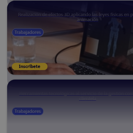
Realización de efectos 3D aplicando las leyes físicas en 
animación
Trabajadores
Inscríbete
Herramientas tecnológicas al servicio de la gestión com
clientela
Trabajadores