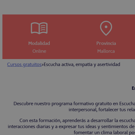
Modalidad
Provincia
Online
Mallorca
Cursos gratuitos
>
Escucha activa, empatía y asertividad
E
Descubre nuestro programa formativo gratuito en Escucha 
interpersonal, fortalecer tus re
Con esta formación, aprenderás a desarrollar la escuch
interacciones diarias y a expresar tus ideas y sentimientos de
fomentar un clima laboral pos