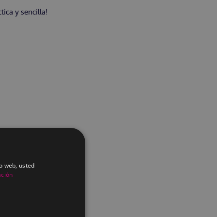
ica y sencilla!
io web, usted
ación