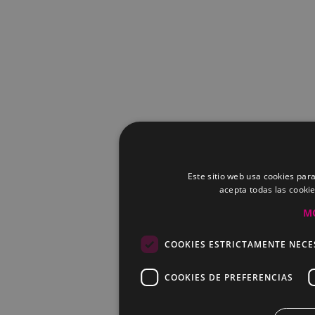
Este sitio web usa cookies para
acepta todas las cooki
M
COOKIES ESTRICTAMENTE NECE
COOKIES DE PREFERENCIAS