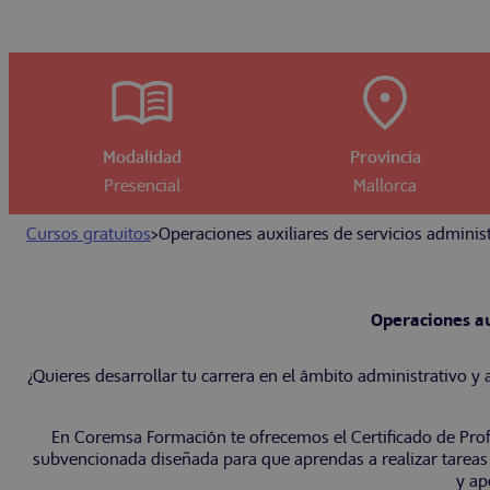
Modalidad
Provincia
Presencial
Mallorca
Cursos gratuitos
>
Operaciones auxiliares de servicios adminis
Operaciones au
¿Quieres desarrollar tu carrera en el ámbito administrativo y
En Coremsa Formación te ofrecemos el Certificado de Prof
subvencionada diseñada para que aprendas a realizar tareas
y ap