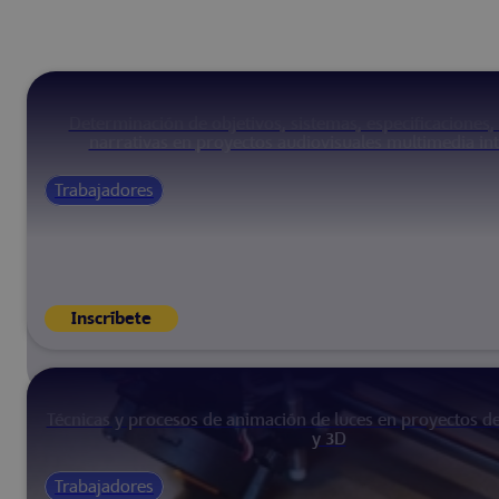
Determinación de objetivos, sistemas, especificaciones, 
narrativas en proyectos audiovisuales multimedia int
Trabajadores
Inscríbete
Técnicas y procesos de animación de luces en proyectos d
y 3D
Trabajadores