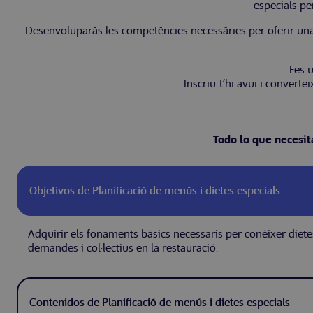
especials per
Desenvoluparàs les competències necessàries per oferir una a
Fes 
Inscriu-t’hi avui i converte
Todo lo que necesit
Objetivos de Planificació de menús i dietes especials
Adquirir els fonaments bàsics necessaris per conèixer dietes
demandes i col·lectius en la restauració.
Contenidos de Planificació de menús i dietes especials