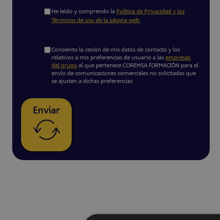
He leído y comprendo la
Política de Privacidad y los
Términos de uso de la página web.
Consiento la cesión de mis datos de contacto y los
relativos a mis preferencias de usuario a las
empresas
del grupo
al que pertenece COREMSA FORMACIÓN para el
envío de comunicaciones comerciales no solicitadas que
se ajusten a dichas preferencias.
Enviar