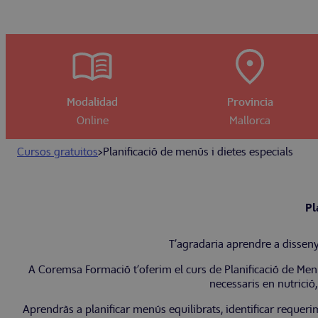
Modalidad
Provincia
Online
Mallorca
Cursos gratuitos
>
Planificació de menús i dietes especials
Pl
T’agradaria aprendre a disseny
A Coremsa Formació t’oferim el curs de Planificació de Me
necessaris en nutrició,
Aprendràs a planificar menús equilibrats, identificar requerim