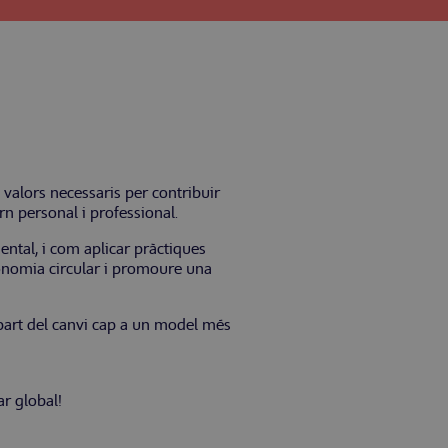
 valors necessaris per contribuir
rn personal i professional.
ental, i com aplicar pràctiques
economia circular i promoure una
r part del canvi cap a un model més
ar global!