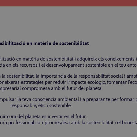
sibilització en matèria de sostenibilitat
tzació en matèria de sostenibilitat i adquireix els coneixements i
cia en els recursos i el desenvolupament sostenible en el teu ento
a sostenibilitat, la importància de la responsabilitat social i ambi
 coneixeràs estratègies per reduir l’impacte ecològic, fomentar l’
mpresarial compromesa amb el futur del planeta.
a impulsar la teva consciència ambiental i a preparar-te per forma
responsable, ètic i sostenible.
nir cura del planeta és invertir en el futur.
 un/a professional compromès/esa amb la sostenibilitat i el benest