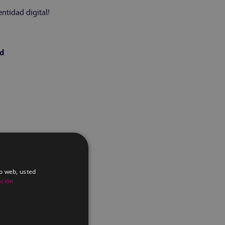
ntidad digital!
ad
io web, usted
ación