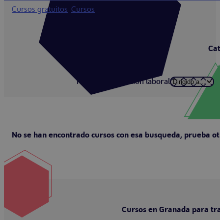
Cursos gratuitos
>
Cursos
>
Granada
Cat
Filtrar por situación laboral
No se han encontrado cursos con esa busqueda, prueba ot
Cursos en Granada para t