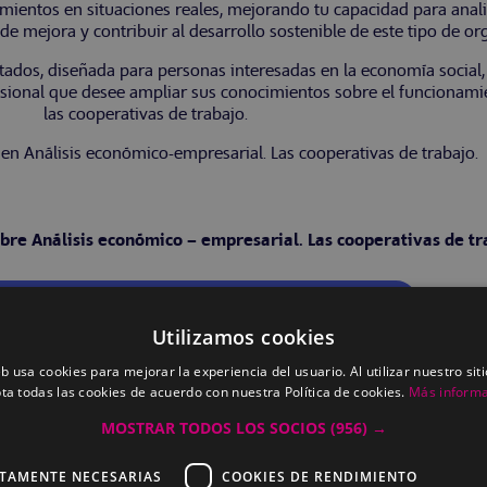
mientos en situaciones reales, mejorando tu capacidad para anal
de mejora y contribuir al desarrollo sostenible de este tipo de or
ultados, diseñada para personas interesadas en la economía socia
sional que desee ampliar sus conocimientos sobre el funcionam
las cooperativas de trabajo.
 en Análisis económico-empresarial. Las cooperativas de trabajo.
obre Análisis económico – empresarial. Las cooperativas de tr
ativas de trabajo.
Utilizamos cookies
eb usa cookies para mejorar la experiencia del usuario. Al utilizar nuestro sit
-fiscal de las cooperativas y creación de
ta todas las cookies de acuerdo con nuestra Política de cookies.
Más inform
MOSTRAR TODOS LOS SOCIOS
(956) →
CTAMENTE NECESARIAS
COOKIES DE RENDIMIENTO