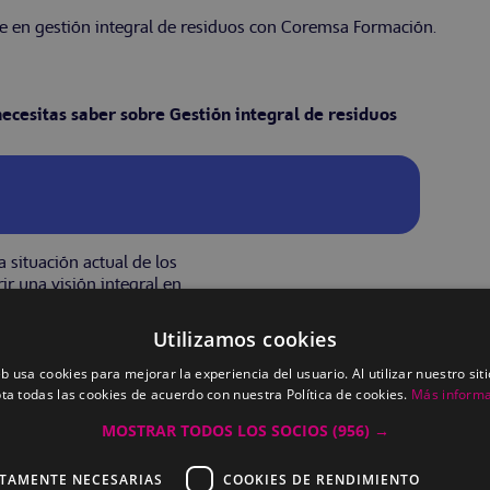
te en gestión integral de residuos con Coremsa Formación.
necesitas saber sobre Gestión integral de residuos
a situación actual de los
ir una visión integral en
de las obligaciones que
ra lograr la conservación y
Utilizamos cookies
eb usa cookies para mejorar la experiencia del usuario. Al utilizar nuestro sit
ta todas las cookies de acuerdo con nuestra Política de cookies.
Más inform
MOSTRAR TODOS LOS SOCIOS
(956) →
CTAMENTE NECESARIAS
COOKIES DE RENDIMIENTO