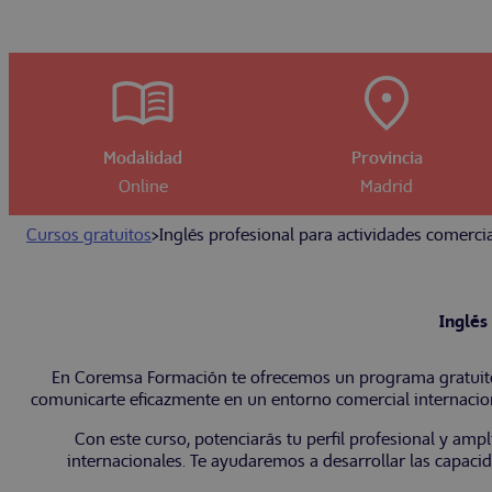
Modalidad
Provincia
Online
Madrid
Cursos gratuitos
>
Inglés profesional para actividades comerci
Inglés
En Coremsa Formación te ofrecemos un programa gratuito 
comunicarte eficazmente en un entorno comercial internaciona
Con este curso, potenciarás tu perfil profesional y amp
internacionales. Te ayudaremos a desarrollar las capaci