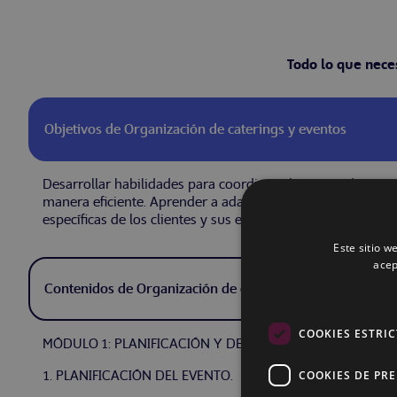
Todo lo que nece
Objetivos de Organización de caterings y eventos
Desarrollar habilidades para coordinar el servicio de cate
manera eficiente. Aprender a adaptar el catering a difere
específicas de los clientes y sus expectativas.
Este sitio w
acep
Contenidos de Organización de caterings y eventos
COOKIES ESTRI
MÓDULO 1: PLANIFICACIÓN Y DESARROLLO DEL EVENTO.
1. PLANIFICACIÓN DEL EVENTO.
COOKIES DE PR