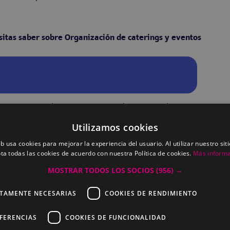
sitas saber sobre Organización de caterings y eventos
ring, gestionando recursos, personal y tiempos de
ntes tipos de eventos, considerando las necesidades
Utilizamos cookies
eb usa cookies para mejorar la experiencia del usuario. Al utilizar nuestro sit
ta todas las cookies de acuerdo con nuestra Política de cookies.
Más inform
MOSTRAR TODOS LOS SOCIOS
(956) →
CTAMENTE NECESARIAS
COOKIES DE RENDIMIENTO
EFERENCIAS
COOKIES DE FUNCIONALIDAD