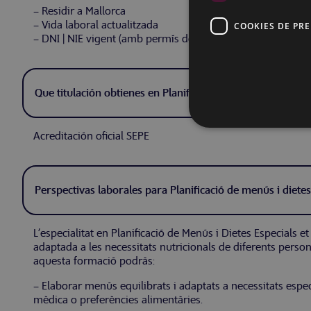
– Residir a Mallorca
– Vida laboral actualitzada
COOKIES DE PR
– DNI | NIE vigent (amb permís de residència vigent)
Que titulación obtienes en Planificació de menús i dietes 
Acreditación oficial SEPE
Perspectivas laborales para Planificació de menús i dietes
L’especialitat en Planificació de Menús i Dietes Especials e
adaptada a les necessitats nutricionals de diferents persone
aquesta formació podràs:
– Elaborar menús equilibrats i adaptats a necessitats espec
mèdica o preferències alimentàries.