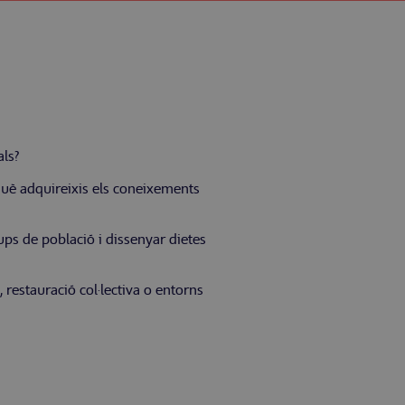
als?
què adquireixis els coneixements
rups de població i dissenyar dietes
 restauració col·lectiva o entorns