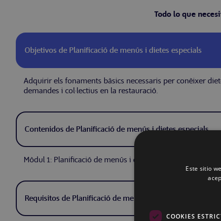
Todo lo que necesi
Objetivos de Planificació de menús i dietes especials
Adquirir els fonaments bàsics necessaris per conèixer diet
demandes i col·lectius en la restauració.
Contenidos de Planificació de menús i dietes especials
Mòdul 1: Planificació de menús i dietes especials
Este sitio w
acep
Requisitos de Planificació de menús i dietes especials
COOKIES ESTRI