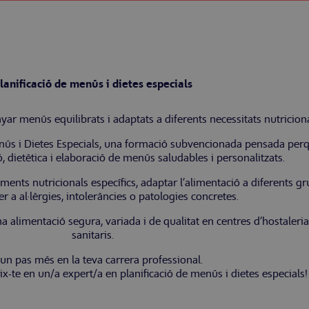
lanificació de menús i dietes especials
yar menús equilibrats i adaptats a diferents necessitats nutricion
enús i Dietes Especials, una formació subvencionada pensada per
ó, dietètica i elaboració de menús saludables i personalitzats.
iments nutricionals específics, adaptar l’alimentació a diferents g
er a al·lèrgies, intoleràncies o patologies concretes.
alimentació segura, variada i de qualitat en centres d’hostaleria,
sanitaris.
 un pas més en la teva carrera professional.
eix-te en un/a expert/a en planificació de menús i dietes especials!