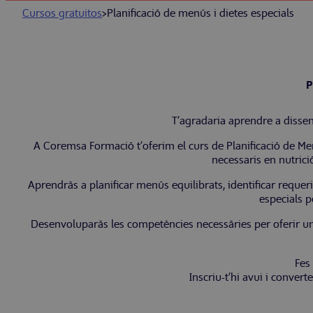
Cursos gratuitos
>
Planificació de menús i dietes especials
P
T’agradaria aprendre a dissen
A Coremsa Formació t’oferim el curs de Planificació de M
necessaris en nutrici
Aprendràs a planificar menús equilibrats, identificar requer
especials p
Desenvoluparàs les competències necessàries per oferir una 
Fes
Inscriu-t’hi avui i convert