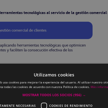
erramientas tecnológicas al servicio de la gestión comercial 
gestión comercial de clientes
es aplicando herramientas tecnológicas que optimicen
tes y faciliten la consecución efectiva de los
 gestión comercial de clientes
Utilizamos cookies
eb usa cookies para mejorar la experiencia del usuario. Al utilizar nuestro sit
ta todas las cookies de acuerdo con nuestra Política de cookies.
Más inform
ÓN COMERCIAL
MOSTRAR TODOS LOS SOCIOS
(956) →
CTAMENTE NECESARIAS
COOKIES DE RENDIMIENTO