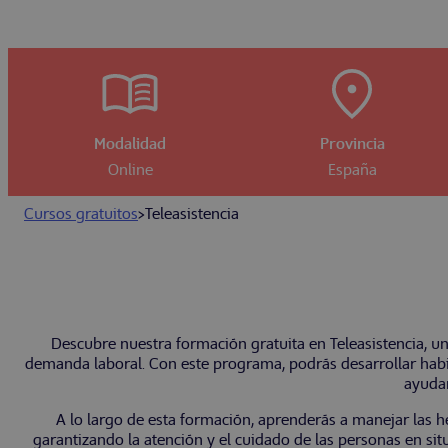
Modalidad
Provincia
Online
España
Cursos gratuitos
>
Teleasistencia
Descubre nuestra formación gratuita en Teleasistencia, u
demanda laboral. Con este programa, podrás desarrollar habil
ayudar
A lo largo de esta formación, aprenderás a manejar las h
garantizando la atención y el cuidado de las personas en si