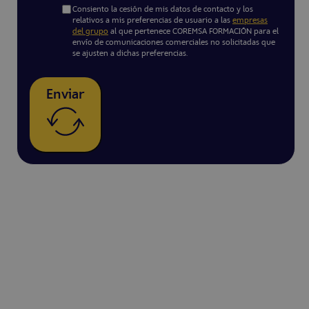
Consiento la cesión de mis datos de contacto y los
relativos a mis preferencias de usuario a las
empresas
del grupo
al que pertenece COREMSA FORMACIÓN para el
envío de comunicaciones comerciales no solicitadas que
se ajusten a dichas preferencias.
Enviar