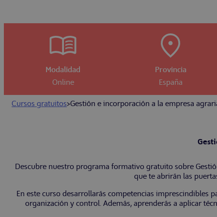
Modalidad
Provincia
Online
España
Cursos gratuitos
>
Gestión e incorporación a la empresa agrari
Gesti
Descubre nuestro programa formativo gratuito sobre Gestión 
que te abrirán las puert
En este curso desarrollarás competencias imprescindibles pa
organización y control. Además, aprenderás a aplicar técn