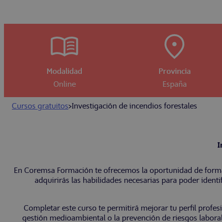
Modalidad
Provincia
Online
España
Cursos gratuitos
>
Investigación de incendios forestales
I
En Coremsa Formación te ofrecemos la oportunidad de formar
adquirirás las habilidades necesarias para poder identif
Completar este curso te permitirá mejorar tu perfil profes
gestión medioambiental o la prevención de riesgos laboral