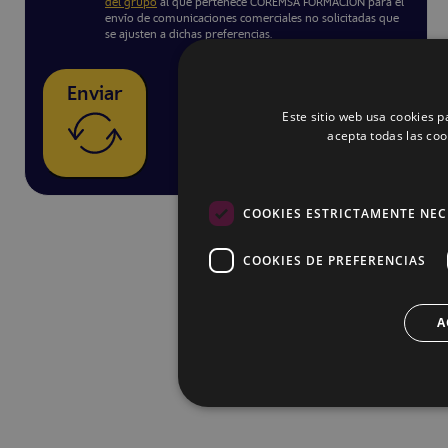
del grupo
al que pertenece COREMSA FORMACIÓN para el
envío de comunicaciones comerciales no solicitadas que
se ajusten a dichas preferencias.
Enviar
Este sitio web usa cookies pa
acepta todas las coo
COOKIES ESTRICTAMENTE NEC
COOKIES DE PREFERENCIAS
A