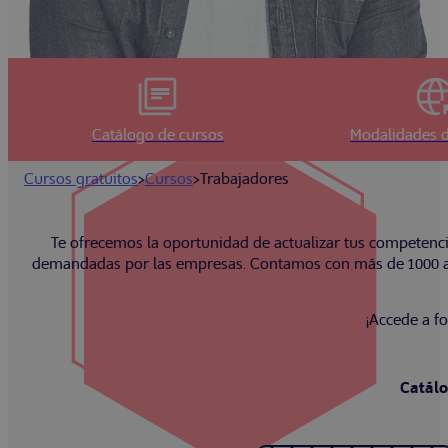
Catálogo de cursos
Modalidades d
Cursos gratuitos
>
Cursos
>
Trabajadores
Te ofrecemos la oportunidad de actualizar tus competenci
demandadas por las empresas. Contamos con más de 1000 acci
¡Accede a f
Catálo