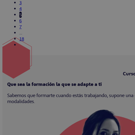
3
4
5
6
7
…
18
Curso
Que sea la formación la que se adapte a tí
Sabemos que formarte cuando estás trabajando, supone una dif
modalidades.